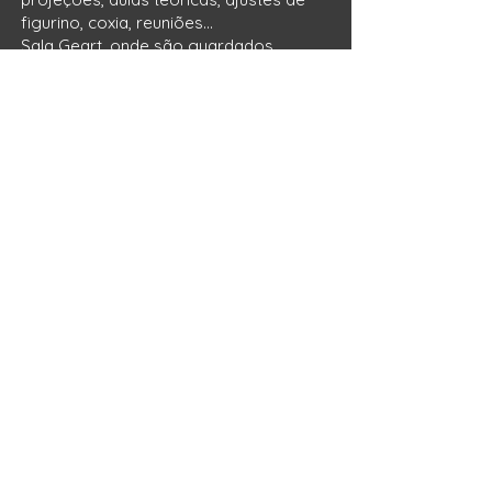
figurino, coxia, reuniões…
Sala Geart, onde são guardados
figurinos e adereços, livros e pode ser
usada como estúdio fotográfico.
Administração
: Espaço reservado para
atividades administrativas, de
secretaria e arquivo.
Lanchonete
: Área de alimentação e
encontro.
Sala de espera:
Ambiente de espera,
com sofá, pufes e bebedouro.